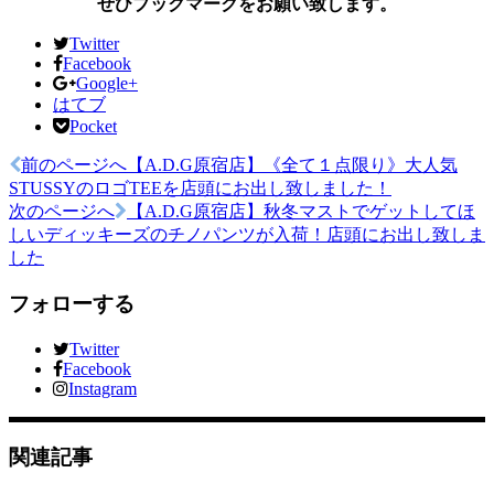
ぜひブックマークをお願い致します。
Twitter
Facebook
Google+
はてブ
Pocket
前のページへ
【A.D.G原宿店】《全て１点限り》大人気
投
STUSSYのロゴTEEを店頭にお出し致しました！
稿
次のページへ
【A.D.G原宿店】秋冬マストでゲットしてほ
しいディッキーズのチノパンツが入荷！店頭にお出し致しま
ナ
した
ビ
フォローする
ゲ
ー
Twitter
Facebook
シ
Instagram
ョ
ン
関連記事