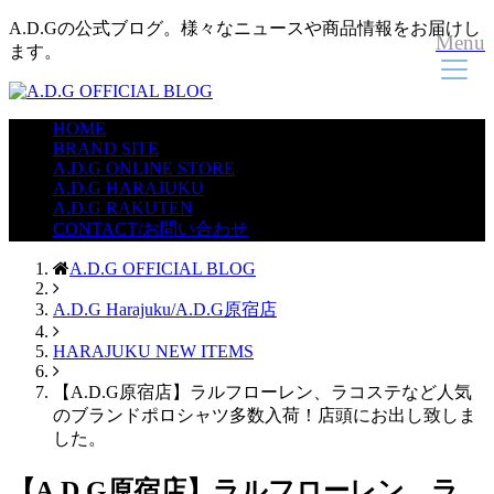
A.D.Gの公式ブログ。様々なニュースや商品情報をお届けし
Menu
ます。
HOME
BRAND SITE
A.D.G ONLINE STORE
A.D.G HARAJUKU
A.D.G RAKUTEN
CONTACT/お問い合わせ
A.D.G OFFICIAL BLOG
A.D.G Harajuku/A.D.G原宿店
HARAJUKU NEW ITEMS
【A.D.G原宿店】ラルフローレン、ラコステなど人気
のブランドポロシャツ多数入荷！店頭にお出し致しま
した。
【A.D.G原宿店】ラルフローレン、ラ