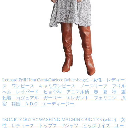
Leopard Frill Hem Cami-Oneiece (white-beige) 女性 レディー
ス ワンピース キャミワンピース ノースリーブ フリル
ヘム レオパード ヒョウ柄 アニマル柄 春 夏 秋 重
ね着 カジュアル ガーリー エレガント フェミニン 原
宿 韓国 A.D.G エーディージー
“SONIC YOUTH” WASHING MACHINE BIG TEE (white) 女
性 レディース トップス Tシャツ ビッグサイズ オー