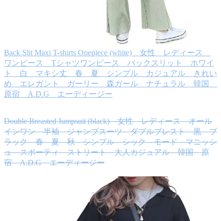
Back Slit Maxi T-shirts Onepiece (white) 女性 レディース
ワンピース Tシャツワンピース バックスリット ホワイ
ト 白 マキシ丈 春 夏 シンプル カジュアル きれい
め エレガント ガーリー 森ガール ナチュラル 韓国
原宿 A.D.G エーディージー
Double Breasted Jumpsuit (black) 女性 レディース オール
インワン 半袖 ジャンプスーツ ダブルブレスト 黒 ブ
ラック 春 夏 秋 シンプル シック モード マニッシ
ュ スポーティ ストリート 大人カジュアル 韓国 原
宿 A.D.G エーディージー