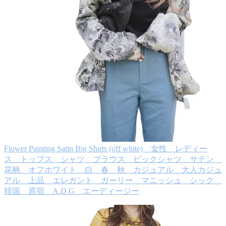
Flower Painting Satin Big Shirts (off white) 女性 レディー
ス トップス シャツ ブラウス ビックシャツ サテン
花柄 オフホワイト 白 春 秋 カジュアル 大人カジュ
アル 上品 エレガント ガーリー マニッシュ シック
韓国 原宿 A.D.G エーディージー