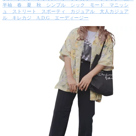
半袖 春 夏 秋 シンプル シック モード マニッシ
ュ ストリート スポーティ カジュアル 大人カジュア
ル キレカジ A.D.G エーディージー