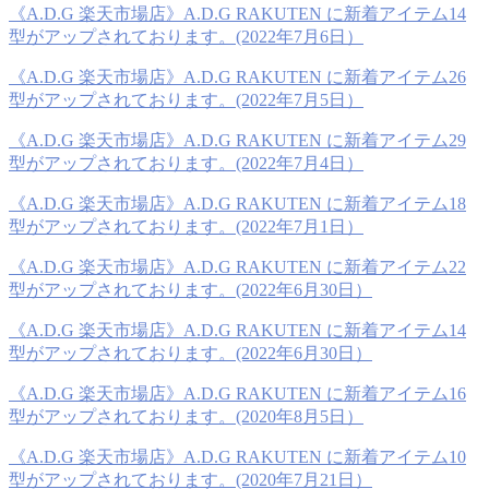
《A.D.G 楽天市場店》A.D.G RAKUTEN に新着アイテム14
型がアップされております。(2022年7月6日）
《A.D.G 楽天市場店》A.D.G RAKUTEN に新着アイテム26
型がアップされております。(2022年7月5日）
《A.D.G 楽天市場店》A.D.G RAKUTEN に新着アイテム29
型がアップされております。(2022年7月4日）
《A.D.G 楽天市場店》A.D.G RAKUTEN に新着アイテム18
型がアップされております。(2022年7月1日）
《A.D.G 楽天市場店》A.D.G RAKUTEN に新着アイテム22
型がアップされております。(2022年6月30日）
《A.D.G 楽天市場店》A.D.G RAKUTEN に新着アイテム14
型がアップされております。(2022年6月30日）
《A.D.G 楽天市場店》A.D.G RAKUTEN に新着アイテム16
型がアップされております。(2020年8月5日）
《A.D.G 楽天市場店》A.D.G RAKUTEN に新着アイテム10
型がアップされております。(2020年7月21日）