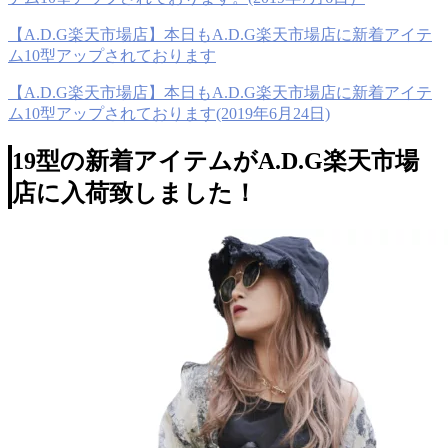
【A.D.G楽天市場店】本日もA.D.G楽天市場店に新着アイテ
ム10型アップされております
【A.D.G楽天市場店】本日もA.D.G楽天市場店に新着アイテ
ム10型アップされております(2019年6月24日)
19型の新着アイテムがA.D.G楽天市場
店に入荷致しました！