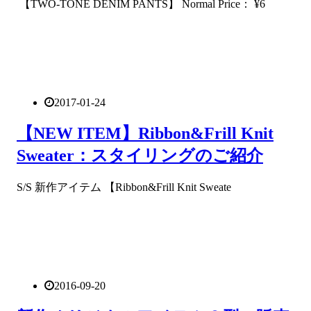
【TWO-TONE DENIM PANTS】 Normal Price： ¥6
2017-01-24
【NEW ITEM】Ribbon&Frill Knit
Sweater：スタイリングのご紹介
S/S 新作アイテム 【Ribbon&Frill Knit Sweate
2016-09-20